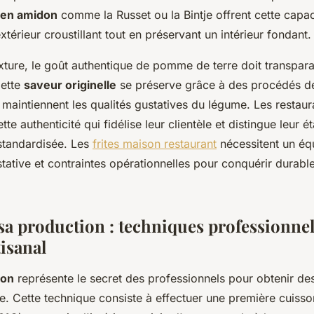
s en amidon
comme la Russet ou la Bintje offrent cette capac
térieur croustillant tout en préservant un intérieur fondant.
xture, le goût authentique de pomme de terre doit transpara
Cette
saveur originelle
se préserve grâce à des procédés de
maintiennent les qualités gustatives du légume. Les restaur
te authenticité qui fidélise leur clientèle et distingue leur 
standardisée. Les
frites maison restaurant
nécessitent un équ
stative et contraintes opérationnelles pour conquérir durab
sa production : techniques professionnel
isanal
son
représente le secret des professionnels pour obtenir des 
e. Cette technique consiste à effectuer une première cuiss