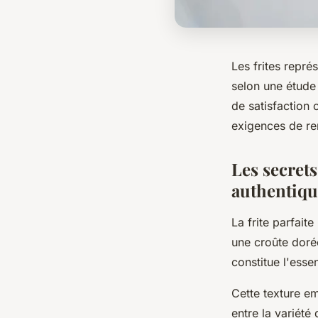
Les frites repré
selon une étude
de satisfaction 
exigences de ren
Les secrets
authentiqu
La frite parfait
une croûte doré
constitue l'ess
Cette texture em
entre la variété