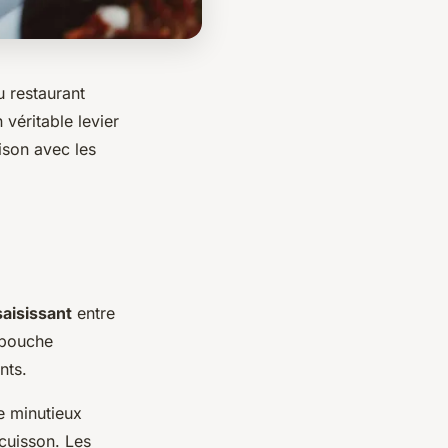
 restaurant
véritable levier
ison avec les
saisissant
entre
 bouche
nts.
e minutieux
 cuisson. Les