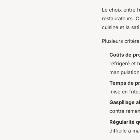
Le choix entre f
restaurateurs. 
cuisine et la sat
Plusieurs critèr
Coûts de pr
réfrigéré et 
manipulation
Temps de pr
mise en frite
Gaspillage a
contrairemen
Régularité q
difficile à m