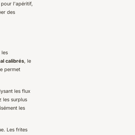
pour l'apéritif,
éer des
 les
al calibrés
, le
ue permet
ysant les flux
 les surplus
isément les
. Les frites