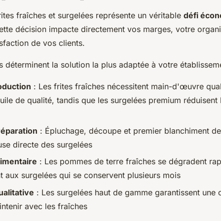
rites fraîches et surgelées représente un véritable
défi éco
Cette décision impacte directement vos marges, votre organi
isfaction de vos clients.
es déterminent la solution la plus adaptée à votre établissem
oduction
: Les frites fraîches nécessitent main-d'œuvre qual
huile de qualité, tandis que les surgelées premium réduisent
éparation
: Épluchage, découpe et premier blanchiment de
use directe des surgelées
limentaire
: Les pommes de terre fraîches se dégradent ra
t aux surgelées qui se conservent plusieurs mois
ualitative
: Les surgelées haut de gamme garantissent une 
aintenir avec les fraîches