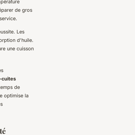
mpérature
éparer de gros
service.
éussite. Les
rption d'huile.
ure une cuisson
es
é-cuites
 temps de
e optimise la
es
té