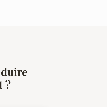
éduire
t ?