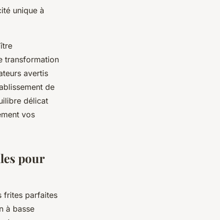
ité unique à
ître
 transformation
ateurs avertis
établissement de
ilibre délicat
lement vos
les pour
frites parfaites
on à basse