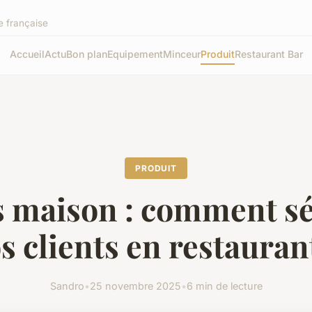
e française
Accueil
Actu
Bon plan
Equipement
Minceur
Produit
Restaurant Bar
PRODUIT
s maison : comment s
s clients en restauran
Sandro
•
25 novembre 2025
•
6 min de lecture