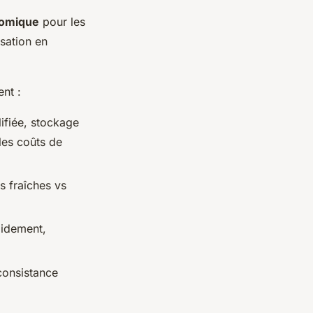
nomique
pour les
sation en
ent :
ifiée, stockage
 les coûts de
s fraîches vs
pidement,
consistance