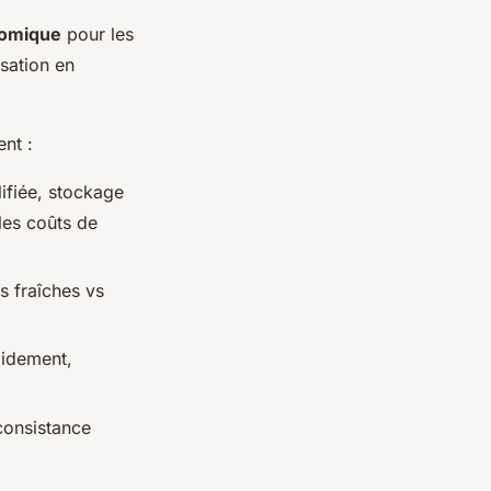
nomique
pour les
sation en
ent :
ifiée, stockage
 les coûts de
s fraîches vs
pidement,
consistance