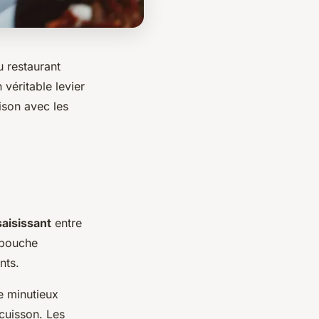
 restaurant
véritable levier
ison avec les
saisissant
entre
 bouche
nts.
e minutieux
 cuisson. Les