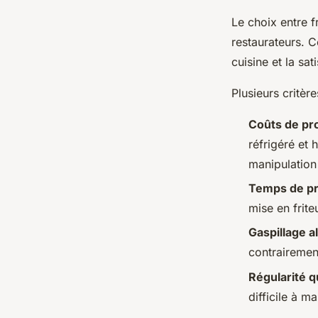
Le choix entre f
restaurateurs. 
cuisine et la sat
Plusieurs critèr
Coûts de pr
réfrigéré et 
manipulation
Temps de pr
mise en frite
Gaspillage a
contrairemen
Régularité q
difficile à m