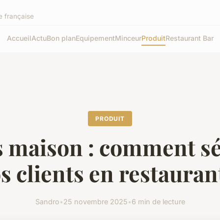
e française
Accueil
Actu
Bon plan
Equipement
Minceur
Produit
Restaurant Bar
PRODUIT
s maison : comment s
s clients en restauran
Sandro
•
25 novembre 2025
•
6 min de lecture