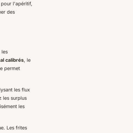
pour l'apéritif,
éer des
 les
al calibrés
, le
ue permet
ysant les flux
 les surplus
isément les
. Les frites