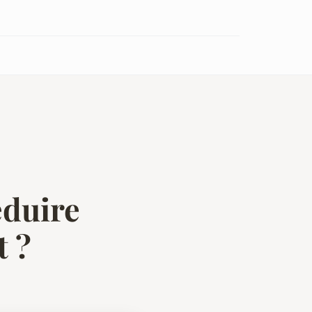
éduire
t ?