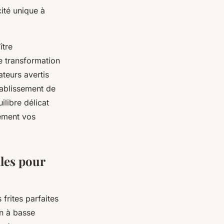
ité unique à
ître
 transformation
ateurs avertis
établissement de
ilibre délicat
lement vos
les pour
frites parfaites
on à basse