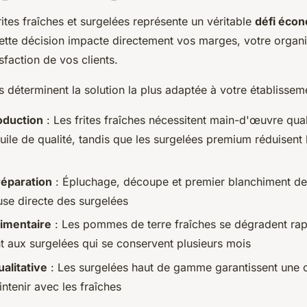
rites fraîches et surgelées représente un véritable
défi éco
Cette décision impacte directement vos marges, votre organi
isfaction de vos clients.
es déterminent la solution la plus adaptée à votre établissem
oduction
: Les frites fraîches nécessitent main-d'œuvre qual
huile de qualité, tandis que les surgelées premium réduisent
éparation
: Épluchage, découpe et premier blanchiment de
use directe des surgelées
limentaire
: Les pommes de terre fraîches se dégradent ra
t aux surgelées qui se conservent plusieurs mois
ualitative
: Les surgelées haut de gamme garantissent une 
aintenir avec les fraîches