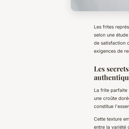
Les frites repré
selon une étude
de satisfaction 
exigences de ren
Les secrets
authentiqu
La frite parfait
une croûte doré
constitue l'ess
Cette texture em
entre la variété