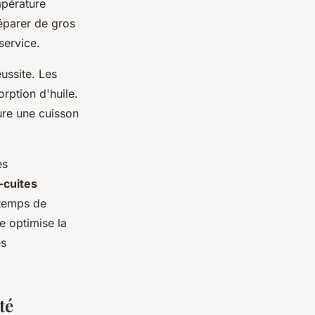
mpérature
éparer de gros
service.
éussite. Les
rption d'huile.
ure une cuisson
es
é-cuites
 temps de
e optimise la
es
té