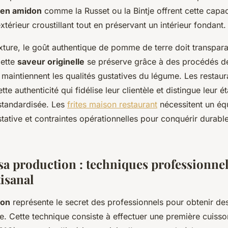
s en amidon
comme la Russet ou la Bintje offrent cette capac
térieur croustillant tout en préservant un intérieur fondant.
xture, le goût authentique de pomme de terre doit transpara
Cette
saveur originelle
se préserve grâce à des procédés de
maintiennent les qualités gustatives du légume. Les restaur
te authenticité qui fidélise leur clientèle et distingue leur 
standardisée. Les
frites maison restaurant
nécessitent un équ
stative et contraintes opérationnelles pour conquérir durab
sa production : techniques professionnel
isanal
son
représente le secret des professionnels pour obtenir des 
e. Cette technique consiste à effectuer une première cuiss